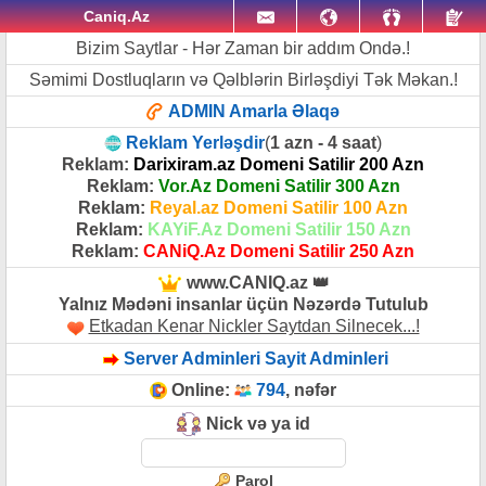
Caniq.Az
Bizim Saytlar - Hər Zaman bir addım Ondə.!
Səmimi Dostluqların və Qəlblərin Birləşdiyi Tək Məkan.!
ADMIN Amarla Əlaqə
Reklam Yerləşdir
(
1 azn - 4 saat
)
Reklam:
Darixiram.az Domeni Satilir 200 Azn
Reklam:
Vor.Az Domeni Satilir 300 Azn
Reklam:
Reyal.az Domeni Satilir 100 Azn
Reklam:
KAYiF.Az Domeni Satilir 150 Azn
Reklam:
CANiQ.Az Domeni Satilir 250 Azn
www.CANIQ.az 👑
Yalnız Mədəni insanlar üçün Nəzərdə Tutulub
Etkadan Kenar Nickler Saytdan Silnecek...!
Server Adminleri Sayit Adminleri
Online:
794
, nəfər
Nick və ya id
Parol