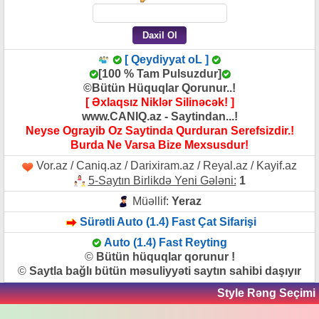
[ Qeydiyyat oL ]
[100 % Tam Pulsuzdur]
©Bütün Hüquqlar Qorunur..!
[ Əxlaqsız Niklər Silinəcək! ]
www.CANIQ.az - Saytindan...!
Neyse Ograyib Oz Saytinda Qurduran Serefsizdir.!
Burda Ne Varsa Bize Mexsusdur!
Vor.az / Caniq.az / Darixiram.az / Reyal.az / Kayif.az
5-Saytın Birlikdə Yeni Gələni:
1
Müəllif:
Yeraz
Sürətli Auto (1.4) Fast Çat Sifarişi
Auto (1.4) Fast Reyting
©
Bütün hüquqlar qorunur !
©
Saytla bağlı bütün məsuliyyəti saytın sahibi daşıyır
Style Rəng Seçimi