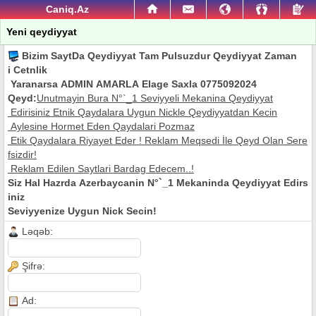
Caniq.Az
Yeni qeydiyyat
Bizim SaytDa Qeydiyyat Tam Pulsuzdur Qeydiyyat Zaman
i Cetnlik
Yaranarsa ADMIN AMARLA Elage Saxla 0775092024
Qeyd:
Unutmayin Bura N°`_1 Seviyyeli Mekanina Qeydiyyat
Edirisiniz Etnik Qaydalara Uygun Nickle Qeydiyyatdan Kecin
Aylesine Hormet Eden Qaydalari Pozmaz
Etik Qaydalara Riyayet Eder ! Reklam Meqsedi İle Qeyd Olan Sere
fsizdir!
Reklam Edilen Saytlari Bardag Edecem..!
Siz Hal Hazrda Azerbaycanin N°`_1 Mekaninda Qeydiyyat Edirs
iniz
Seviyyenize Uygun Nick Secin!
Ləqəb:
Şifrə:
Ad: