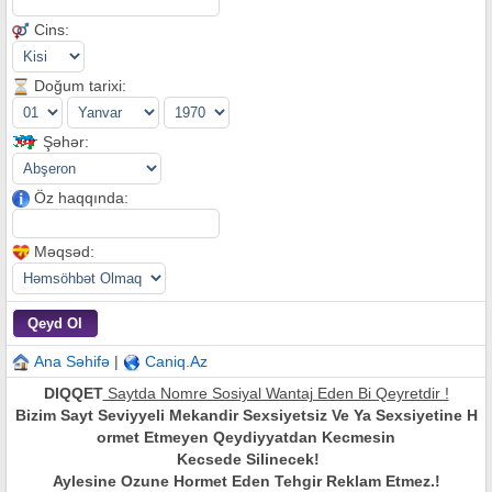
Cins:
Doğum tarixi:
Şəhər:
Öz haqqında:
Məqsəd:
Ana Səhifə
|
Caniq.Az
DIQQET
Saytda Nomre Sosiyal Wantaj Eden Bi Qeyretdir !
Bizim Sayt Seviyyeli Mekandir Sexsiyetsiz Ve Ya Sexsiyetine H
ormet Etmeyen Qeydiyyatdan Kecmesin
Kecsede Silinecek!
Aylesine Ozune Hormet Eden Tehgir Reklam Etmez.!